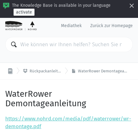
The Knowledge Base is available in your language
activate
Mediathek
Zurück zur Homepage

Rückpackanleitungen
WaterRower Demontageanleitung
WaterRower
Demontageanleitung
https://www.nohrd.com/media/pdf/waterrower/wr-
demontage.pdf